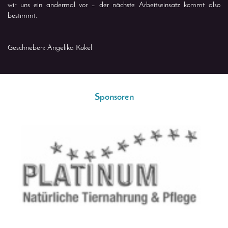
wir uns ein andermal vor – der nächste Arbeitseinsatz kommt also
bestimmt.
Geschrieben: Angelika Kokel
Sponsoren