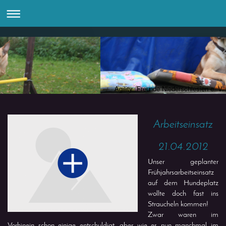
Agility Freunde Niederschlesien e. V.
Arbeitseinsatz
21.04.2012
Unser geplanter
Frühjahrsarbeitseinsatz
auf dem Hundeplatz
wollte doch fast ins
Straucheln kommen!
Zwar waren im
Vorhinein schon einige entschuldigt, aber wie es nun manchmal im